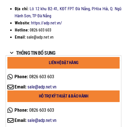
Địa chỉ:
Lô 12 khu B2-41, KĐT FPT Đà Nẵng, P.Hòa Hải, Q. Ngũ
Hành Sơn, TP Đà Nẵng
Website:
https://adp.net.vn/
Hotline:
0826 603 603
Email:
sale@adp.net.vn
THÔNG TIN BỔ SUNG
LIÊN HỆ ĐẶT HÀNG
Phone:
0826 603 603
Email:
sale@adp.net.vn
HỖ TRỢ KỸ THUẬT & BẢO HÀNH
Phone:
0826 603 603
Email:
sale@adp.net.vn