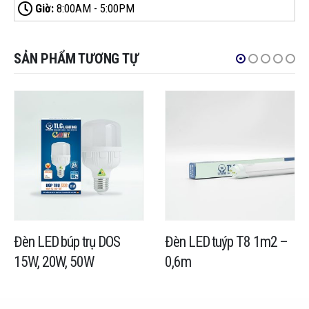
Giờ:
8:00AM - 5:00PM
SẢN PHẨM TƯƠNG TỰ
Đèn LED búp trụ DOS
Đèn LED tuýp T8 1m2 –
15W, 20W, 50W
0,6m