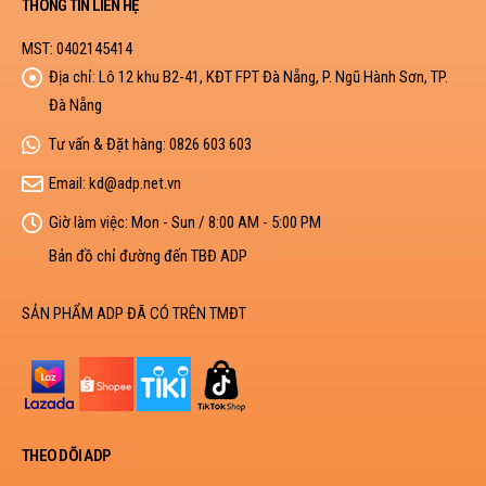
THÔNG TIN LIÊN HỆ
MST: 0402145414
Địa chỉ:
Lô 12 khu B2-41, KĐT FPT Đà Nẵng, P. Ngũ Hành Sơn, TP.
Đà Nẵng
Tư vấn & Đặt hàng:
0826 603 603
Email:
kd@adp.net.vn
Giờ làm việc:
Mon - Sun / 8:00 AM - 5:00 PM
Bản đồ chỉ đường đến TBĐ ADP
SẢN PHẨM ADP ĐÃ CÓ TRÊN TMĐT
THEO DÕI ADP