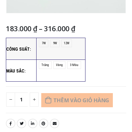
Khoảng
183.000
₫
–
316.000
₫
giá:
từ
7W
9W
12W
183.000 ₫
CÔNG SUẤT
đến
316.000 ₫
Trắng
Vàng
3 Màu
MÀU SẮC
THÊM VÀO GIỎ HÀNG