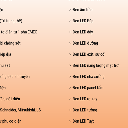
ện
Đèn âm trần
Tủ trung thế)
Đèn LED Búp
 tơ điện tử 1 pha EMEC
Đèn LED dây
 bị chống sét
Đèn LED đường
iếp địa
Đèn LED exit, sự cố
hu sét
Đèn LED năng lượng mặt trời
ống sét lan truyền
Đèn LED nhà xưởng
điện
Đèn LED panel tấm
èn, cột điện
Đèn LED rọi ray
Schneider, Mitsubishi, LS
Đèn LED tường
ư phụ cơ điện
Đèn LED Tuýp