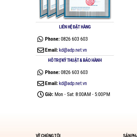
LIÊN HỆ ĐẶT HÀNG
Phone:
0826 603 603
Email:
kd@adp.net.vn
HỖ TRỢ KỸ THUẬT & BẢO HÀNH
Phone:
0826 603 603
Email:
kd@adp.net.vn
Giờ:
Mon - Sat: 8:00AM - 5:00PM
VỀ CHÚNG TÔI
SẢN PH