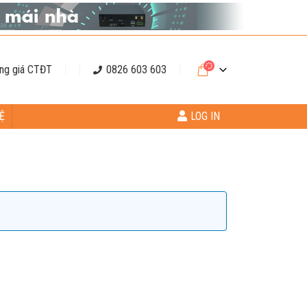
ng giá CTĐT
0826 603 603
Ệ
LOG IN