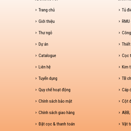
Trang chủ
Tủ đi
Giới thiệu
RMU (
Thư ngỏ
Công
Dự án
Thiết
Catalogue
Cọc t
Liên hệ
Kim t
Tuyển dụng
TB ch
Quy chế hoạt động
Cáp 
Chính sách bảo mật
Cột đ
Chính sách giao hàng
ABB, 
Đặt cọc & thanh toán
Vật t