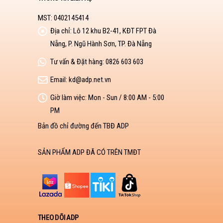
MST: 0402145414
Địa chỉ:
Lô 12 khu B2-41, KĐT FPT Đà
Nẵng, P. Ngũ Hành Sơn, TP. Đà Nẵng
Tư vấn & Đặt hàng:
0826 603 603
Email:
kd@adp.net.vn
Giờ làm việc:
Mon - Sun / 8:00 AM - 5:00
PM
Bản đồ chỉ đường đến TBĐ ADP
SẢN PHẨM ADP ĐÃ CÓ TRÊN TMĐT
THEO DÕI ADP