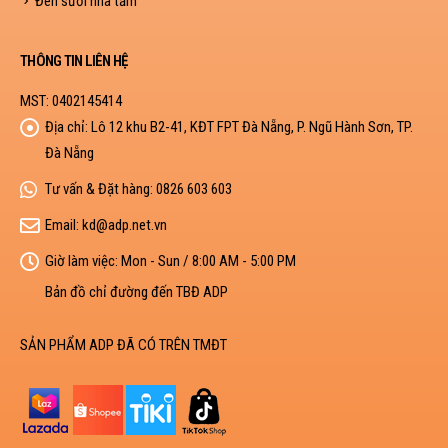
Đèn sưởi nhà tắm
THÔNG TIN LIÊN HỆ
MST: 0402145414
Địa chỉ:
Lô 12 khu B2-41, KĐT FPT Đà Nẵng, P. Ngũ Hành Sơn, TP.
Đà Nẵng
Tư vấn & Đặt hàng:
0826 603 603
Email:
kd@adp.net.vn
Giờ làm việc:
Mon - Sun / 8:00 AM - 5:00 PM
Bản đồ chỉ đường đến TBĐ ADP
SẢN PHẨM ADP ĐÃ CÓ TRÊN TMĐT