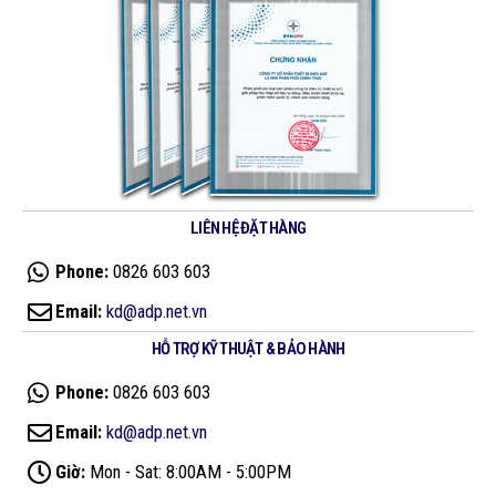
LIÊN HỆ ĐẶT HÀNG
Phone:
0826 603 603
Email:
kd@adp.net.vn
HỖ TRỢ KỸ THUẬT & BẢO HÀNH
Phone:
0826 603 603
Email:
kd@adp.net.vn
Giờ:
Mon - Sat: 8:00AM - 5:00PM