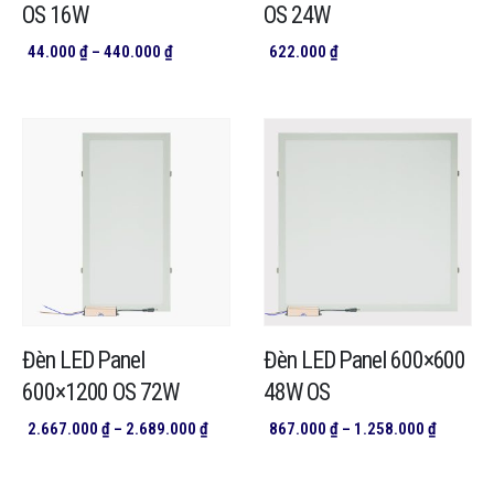
OS 16W
OS 24W
Khoảng
44.000
₫
–
440.000
₫
622.000
₫
giá:
từ
44.000 ₫
đến
440.000 ₫
Đèn LED Panel
Đèn LED Panel 600×600
600×1200 OS 72W
48W OS
Khoảng
Khoảng
2.667.000
₫
–
2.689.000
₫
867.000
₫
–
1.258.000
₫
giá:
giá:
từ
từ
2.667.000 ₫
867.000