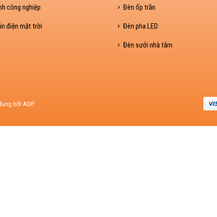
nh công nghiệp
Đèn ốp trần
in điện mặt trời
Đèn pha LED
Đèn sưởi nhà tắm
 dung bởi ADP