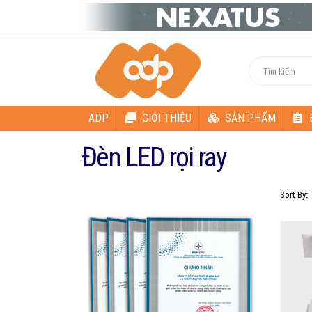
ADP
GIỚI THIỆU
SẢN PHẨM
Đèn LED rọi ray
Sort By: