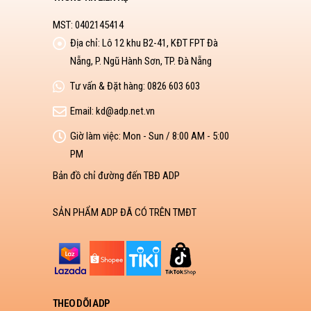
MST: 0402145414
Địa chỉ:
Lô 12 khu B2-41, KĐT FPT Đà
Nẵng, P. Ngũ Hành Sơn, TP. Đà Nẵng
Tư vấn & Đặt hàng:
0826 603 603
Email:
kd@adp.net.vn
Giờ làm việc:
Mon - Sun / 8:00 AM - 5:00
PM
Bản đồ chỉ đường đến TBĐ ADP
SẢN PHẨM ADP ĐÃ CÓ TRÊN TMĐT
THEO DÕI ADP