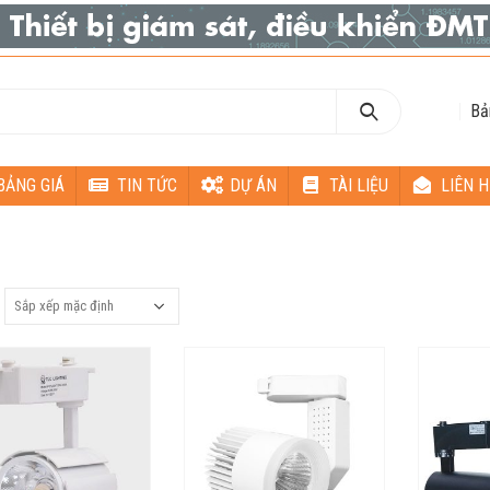
Bả
BẢNG GIÁ
TIN TỨC
DỰ ÁN
TÀI LIỆU
LIÊN H