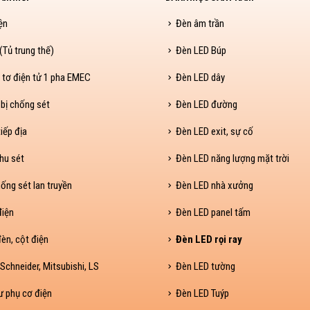
ện
Đèn âm trần
Tủ trung thế)
Đèn LED Búp
 tơ điện tử 1 pha EMEC
Đèn LED dây
 bị chống sét
Đèn LED đường
iếp địa
Đèn LED exit, sự cố
hu sét
Đèn LED năng lượng mặt trời
ống sét lan truyền
Đèn LED nhà xưởng
điện
Đèn LED panel tấm
èn, cột điện
Đèn LED rọi ray
Schneider, Mitsubishi, LS
Đèn LED tường
ư phụ cơ điện
Đèn LED Tuýp