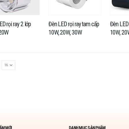
D rọi ray 2 lớp
Đèn LED rọi ray tam cấp
Đèn LED 
 20W
10W, 20W, 30W
10W, 20
ẨM MỚI
DANH MỤC SẢN PHẨM