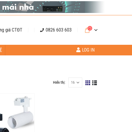
ng giá CTĐT
0826 603 603
Ệ
LOG IN
Hiển thị: