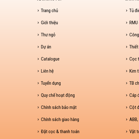
Trang chủ
Tủ đi
Giới thiệu
RMU (
Thư ngỏ
Công
Dự án
Thiết
Catalogue
Cọc t
Liên hệ
Kim t
Tuyển dụng
TB ch
Quy chế hoạt động
Cáp 
Chính sách bảo mật
Cột đ
Chính sách giao hàng
ABB, 
Đặt cọc & thanh toán
Vật t