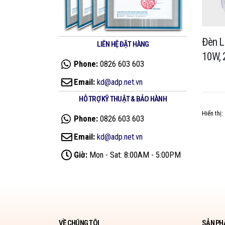
Đèn LE
LIÊN HỆ ĐẶT HÀNG
10W,
Phone:
0826 603 603
Email:
kd@adp.net.vn
HỖ TRỢ KỸ THUẬT & BẢO HÀNH
Hiển thị:
Phone:
0826 603 603
Email:
kd@adp.net.vn
Giờ:
Mon - Sat: 8:00AM - 5:00PM
VỀ CHÚNG TÔI
SẢN PH