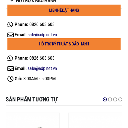
HỖ TRỢ & BẢO HÀNH
LIÊN HỆ ĐẶT HÀNG
Phone:
0826 603 603
Email:
sale@adp.net.vn
HỖ TRỢ KỸ THUẬT & BẢO HÀNH
Phone:
0826 603 603
Email:
sale@adp.net.vn
Giờ:
8:00AM - 5:00PM
SẢN PHẨM TƯƠNG TỰ