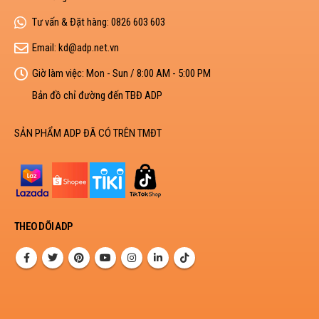
Tư vấn & Đặt hàng:
0826 603 603
Email:
kd@adp.net.vn
Giờ làm việc:
Mon - Sun / 8:00 AM - 5:00 PM
Bản đồ chỉ đường đến TBĐ ADP
SẢN PHẨM ADP ĐÃ CÓ TRÊN TMĐT
THEO DÕI ADP