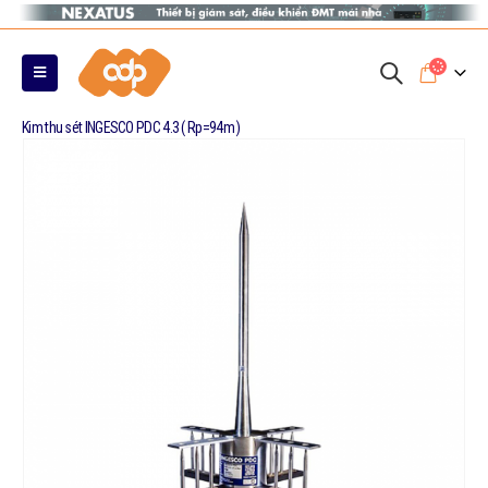
Kim thu sét INGESCO PDC 4.3 ( Rp=94m )