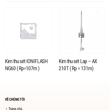
Kim thu sét IONIFLASH
Kim thu sét Lap – AX
NG60 ( Rp=107m )
210T ( Rp = 131m)
VỀ CHÚNG TÔI
Trang chủ