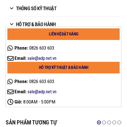
THÔNG SỐ KỸ THUẬT
HỖ TRỢ & BẢO HÀNH
LIÊN HỆ ĐẶT HÀNG
Phone:
0826 603 603
Email:
sale@adp.net.vn
HỖ TRỢ KỸ THUẬT & BẢO HÀNH
Phone:
0826 603 603
Email:
sale@adp.net.vn
Giờ:
8:00AM - 5:00PM
SẢN PHẨM TƯƠNG TỰ