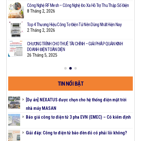
Công Nghệ RF Mesh – Công Nghệ Đo Xa Hỗ Trợ Thu Thập Số Điện
8 Tháng 2, 2026
Top 4 Thương Hiệu Công Tơ Điện Tử Nên Dùng Nhất Hiện Nay
2 Tháng 2, 2026
ời
CHƯƠNG TRÌNH CHO THUÊ TÀI CHÍNH – GIẢI PHÁP QUẢN KINH
DOANH ĐIỆN TOÀN DIỆN
26 Tháng 5, 2025
TIN NỔI BẬT
[Dự án] NEXATUS được chọn cho hệ thống điện mặt trời
nhà máy MASAN
Báo giá công tơ điện tử 3 pha EVN (EMEC) – Có kiểm định
Giải đáp: Công tơ điện tử báo đèn đỏ có phải lỗi không?