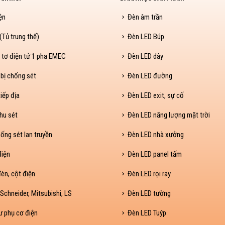
ện
Đèn âm trần
Tủ trung thế)
Đèn LED Búp
 tơ điện tử 1 pha EMEC
Đèn LED dây
 bị chống sét
Đèn LED đường
iếp địa
Đèn LED exit, sự cố
hu sét
Đèn LED năng lượng mặt trời
ống sét lan truyền
Đèn LED nhà xưởng
điện
Đèn LED panel tấm
èn, cột điện
Đèn LED rọi ray
Schneider, Mitsubishi, LS
Đèn LED tường
ư phụ cơ điện
Đèn LED Tuýp