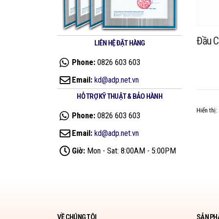
Đầu C
LIÊN HỆ ĐẶT HÀNG
Phone:
0826 603 603
Email:
kd@adp.net.vn
HỖ TRỢ KỸ THUẬT & BẢO HÀNH
Hiển thị:
Phone:
0826 603 603
Email:
kd@adp.net.vn
Giờ:
Mon - Sat: 8:00AM - 5:00PM
VỀ CHÚNG TÔI
SẢN PH