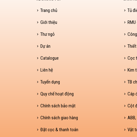
Trang chủ
Tủ đi
Giới thiệu
RMU (
Thư ngỏ
Công
Dự án
Thiết
Catalogue
Cọc t
Liên hệ
Kim t
Tuyển dụng
TB ch
Quy chế hoạt động
Cáp 
Chính sách bảo mật
Cột đ
Chính sách giao hàng
ABB, 
Đặt cọc & thanh toán
Vật t