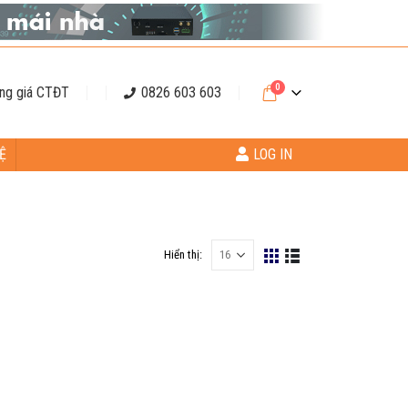
0
ng giá CTĐT
0826 603 603
Ệ
LOG IN
Hiển thị: