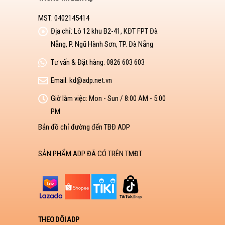
MST: 0402145414
Địa chỉ:
Lô 12 khu B2-41, KĐT FPT Đà
Nẵng, P. Ngũ Hành Sơn, TP. Đà Nẵng
Tư vấn & Đặt hàng:
0826 603 603
Email:
kd@adp.net.vn
Giờ làm việc:
Mon - Sun / 8:00 AM - 5:00
PM
Bản đồ chỉ đường đến TBĐ ADP
SẢN PHẨM ADP ĐÃ CÓ TRÊN TMĐT
THEO DÕI ADP