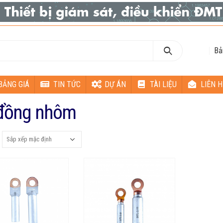
Bả
BẢNG GIÁ
TIN TỨC
DỰ ÁN
TÀI LIỆU
LIÊN H
 đồng nhôm