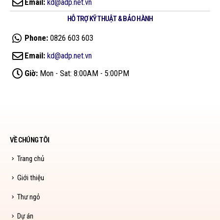
Email:
kd@adp.net.vn
HỖ TRỢ KỸ THUẬT & BẢO HÀNH
Phone:
0826 603 603
Email:
kd@adp.net.vn
Giờ:
Mon - Sat: 8:00AM - 5:00PM
VỀ CHÚNG TÔI
Trang chủ
Giới thiệu
Thư ngỏ
Dự án