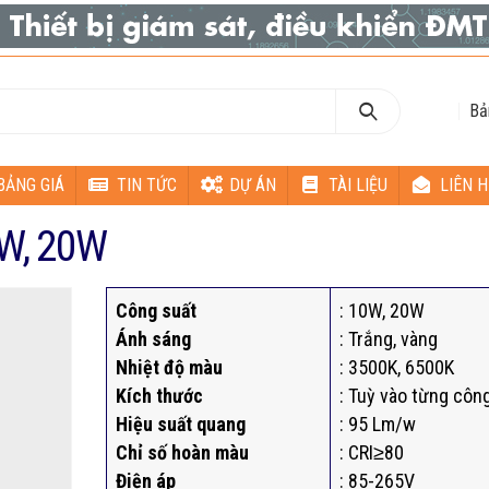
Bả
BẢNG GIÁ
TIN TỨC
DỰ ÁN
TÀI LIỆU
LIÊN H
0W, 20W
Công suất
: 10W, 20W
Ánh sáng
: Trắng, vàng
Nhiệt độ màu
: 3500K, 6500K
Kích thước
: Tuỳ vào từng côn
Hiệu suất quang
: 95 Lm/w
Chỉ số hoàn màu
: CRI≥80
Điện áp
: 85-265V