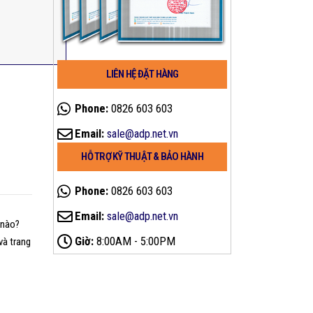
LIÊN HỆ ĐẶT HÀNG
Phone:
0826 603 603
Email:
sale@adp.net.vn
HỖ TRỢ KỸ THUẬT & BẢO HÀNH
Phone:
0826 603 603
Email:
sale@adp.net.vn
 nào?
Giờ:
8:00AM - 5:00PM
và trang