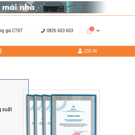
ng giá CTĐT
0826 603 603
Ệ
LOG IN
g suất