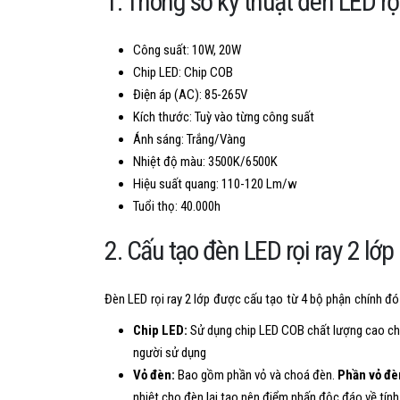
1. Thông số kỹ thuật đèn LED rọi
Công suất: 10W, 20W
Chip LED: Chip COB
Điện áp (AC): 85-265V
Kích thước: Tuỳ vào từng công suất
Ánh sáng: Trắng/Vàng
Nhiệt độ màu: 3500K/6500K
Hiệu suất quang: 110-120 Lm/w
Tuổi thọ: 40.000h
2. Cấu tạo đèn LED rọi ray 2 lớp
Đèn LED rọi ray 2 lớp được cấu tạo từ 4 bộ phận chính đó
Chip LED:
Sử dụng chip LED COB chất lượng cao cho
người sử dụng
Vỏ đèn:
Bao gồm phần vỏ và choá đèn.
Phần vỏ đè
nhiệt cho đèn lại tạo nên điểm nhấn độc đáo về tí