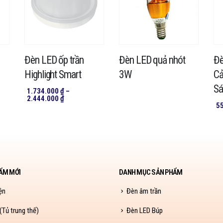
Đèn LED ốp trần
Đèn LED quả nhót
Đè
Highlight Smart
3W
Cả
Sá
1.734.000
₫
–
Khoảng
2.444.000
₫
giá:
5
từ
1.734.000 ₫
đến
2.444.000 ₫
ẨM MỚI
DANH MỤC SẢN PHẨM
ện
Đèn âm trần
Tủ trung thế)
Đèn LED Búp