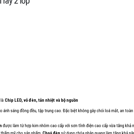
 ray 2 lớp
 là
Chip LED, vỏ đèn, tản nhiệt và bộ nguồn
 ánh sáng đồng đều, tập trung cao. Đặc biệt không gây chói loá mắt, an toàn
n
được làm từ hợp kim nhôm cao cấp với sơn tĩnh điện cao cấp vừa tăng khả 
nh thẩm mỹ cho sản phẩm.
Choá đèn
sử dụng chóa phản quang làm tăng khả nă