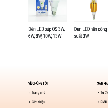
nhà xưởng
Đèn LED búp OS 3W,
Đèn LED nến công
50W, 80W,
6W, 8W, 10W, 13W
suất 3W
VỀ CHÚNG TÔI
SẢN PH
Trang chủ
Tủ đi
Giới thiệu
RMU (