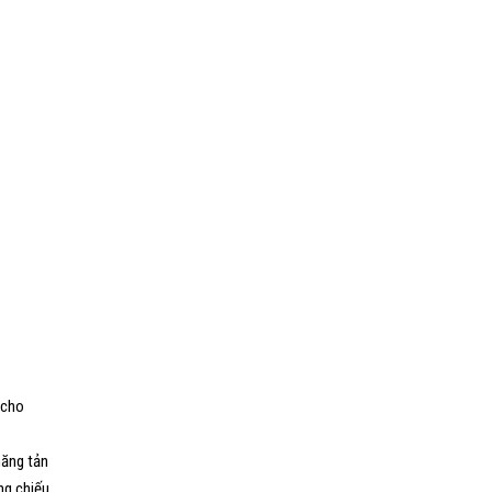
 cho
năng tản
ng chiếu