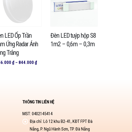
n LED Ốp Trần
Đèn LED tuýp hộp S8
Đèn LED bú
m Ứng Radar Ánh
1m2 – 0,6m – 0,3m
15W, 20W,
ng Trắng
Khoảng
56.000
₫
–
844.000
₫
giá:
từ
556.000 ₫
đến
844.000 ₫
THÔNG TIN LIÊN HỆ
MST: 0402145414
Địa chỉ:
Lô 12 khu B2-41, KĐT FPT Đà
Nẵng, P. Ngũ Hành Sơn, TP. Đà Nẵng