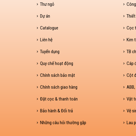
Thư ngỏ
Công
Dự án
Thiết
Catalogue
Cọc t
Liên hệ
Kim t
Tuyển dụng
TB ch
Quy chế hoạt động
Cáp 
Chính sách bảo mật
Cột đ
Chính sách giao hàng
ABB, 
Đặt cọc & thanh toán
Vật t
Bảo hành & Đổi trả
Vệ si
Những câu hỏi thường gặp
Lau p