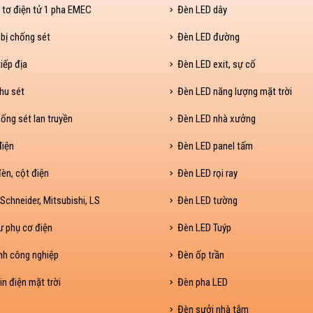
 tơ điện tử 1 pha EMEC
Đèn LED dây
 bị chống sét
Đèn LED đường
iếp địa
Đèn LED exit, sự cố
hu sét
Đèn LED năng lượng mặt trời
ống sét lan truyền
Đèn LED nhà xưởng
điện
Đèn LED panel tấm
èn, cột điện
Đèn LED rọi ray
Schneider, Mitsubishi, LS
Đèn LED tường
ư phụ cơ điện
Đèn LED Tuýp
nh công nghiệp
Đèn ốp trần
in điện mặt trời
Đèn pha LED
Đèn sưởi nhà tắm