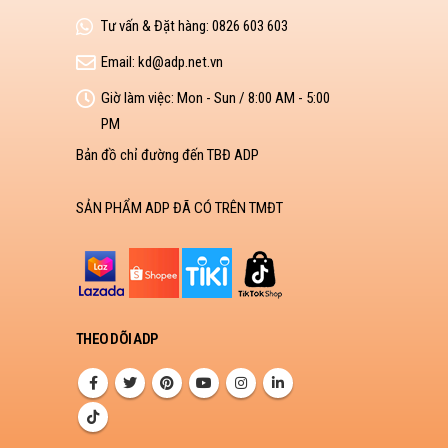
Tư vấn & Đặt hàng:
0826 603 603
Email:
kd@adp.net.vn
Giờ làm việc:
Mon - Sun / 8:00 AM - 5:00
PM
Bản đồ chỉ đường đến TBĐ ADP
SẢN PHẨM ADP ĐÃ CÓ TRÊN TMĐT
THEO DÕI ADP