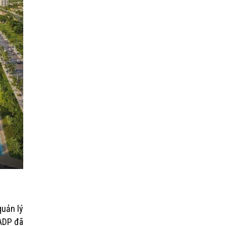
quản lý
 ADP đã