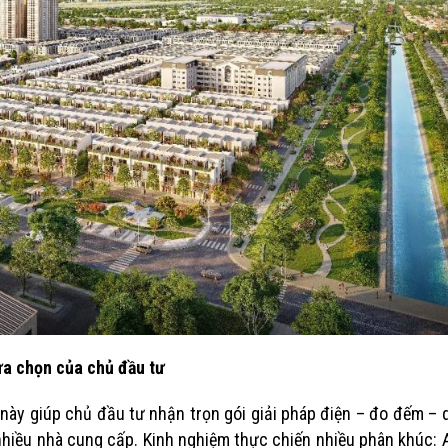
ựa chọn của chủ đầu tư
 này giúp chủ đầu tư nhận trọn gói giải pháp điện – đo đếm – 
ừ nhiều nhà cung cấp. Kinh nghiệm thực chiến nhiều phân khúc: