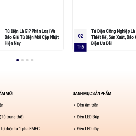
Tủ Điện Là Gì? Phân Loại Và
Tủ Điện Công Nghiệp Là 
02
Báo Giá Tủ Điện Mới Cập Nhật
Thiết Kế, Sản Xuất, Báo 
Hiện Nay
Điện Ưu Đãi
Th5
ẨM MỚI
DANH MỤC SẢN PHẨM
ện
Đèn âm trần
Tủ trung thế)
Đèn LED Búp
 tơ điện tử 1 pha EMEC
Đèn LED dây