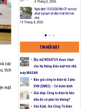
a máy phát điện
6 Tháng 5, 2026
2 Tháng 2,
 nhất
Nghị định 133/2026/NĐ-CP và mức
CHƯƠNG TRÌ
3
phạt vi phạm về điện mặt trời mái
CHÍNH – GIẢ
t Máy Phát Điện
nhà
DOANH ĐIỆN
13 Tháng 4, 2026
26 Tháng 5, 2025
TIN NỔI BẬT
[Dự án] NEXATUS được chọn
 và các
cho hệ thống điện mặt trời nhà
, tích
máy MASAN
Báo giá công tơ điện tử 3 pha
EVN (EMEC) – Có kiểm định
iện mặt
Giải đáp: Công tơ điện tử báo
đèn đỏ có phải lỗi không?
Sản Xuất, Gia Công Tủ Điện