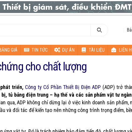
Bả
BẢNG GIÁ
TIN TỨC
DỰ ÁN
TÀI LIỆU
LIÊN H
chứng cho chất lượng
phát triển,
Công ty Cổ Phần Thiết Bị Điện ADP
(ADP) trở thà
 bị, tủ bảng điện trung – hạ thế và các sản phẩm vật tư ngà
gian qua, ADP không chỉ dừng lại ở việc kinh doanh sản phẩm,
u và đối tác để kiến tạo nên những công trình trọng điểm, b
 ứng vật tư. Đó là trách nhiệm bảo đảm tiến độ, chất lượng và