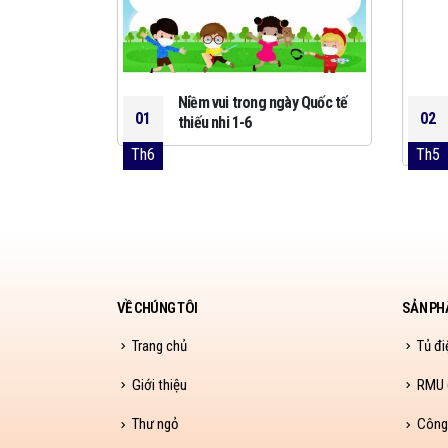
 Cadivi mới
Niềm vui trong ngày Quốc tế
01
02
thiếu nhi 1-6
Th6
Th5
VỀ CHÚNG TÔI
SẢN PH
Trang chủ
Tủ đi
Giới thiệu
RMU (
Thư ngỏ
Công