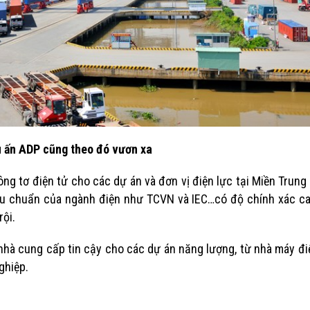
2 Tháng 2, 2026
Những công dụng củ
công nghiệp nổi bậc
CHƯƠNG TRÌNH CHO THUÊ TÀI
14 Tháng 11, 202
CHÍNH – GIẢI PHÁP QUẢN KINH
DOANH ĐIỆN TOÀN DIỆN
Cách Tính Công Suấ
26 Tháng 5, 2025
3 Pha Chuẩn Nhất
9 Tháng 11, 2023
ấu ấn ADP cũng theo đó vươn xa
g tơ điện tử cho các dự án và đơn vị điện lực tại Miền Trung
u chuẩn của ngành điện như TCVN và IEC…có độ chính xác cao
rội.
nhà cung cấp tin cậy cho các dự án năng lượng, từ nhà máy đ
ghiệp.