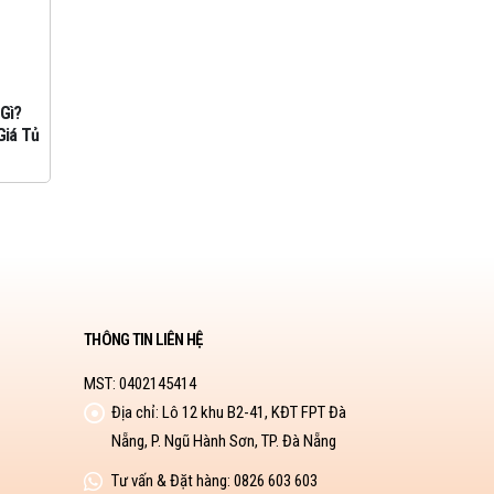
Gì?
Thiết Bị Chống Sét Lan Truyền
ADP 
08
08
Giá Tủ
Chất Lượng Cao
theo
Th9
Th9
THÔNG TIN LIÊN HỆ
MST: 0402145414
Địa chỉ:
Lô 12 khu B2-41, KĐT FPT Đà
Nẵng, P. Ngũ Hành Sơn, TP. Đà Nẵng
Tư vấn & Đặt hàng:
0826 603 603