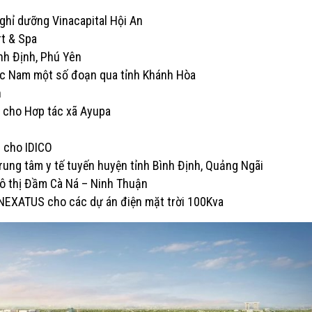
nghỉ dưỡng Vinacapital Hội An
rt & Spa
ình Định, Phú Yên
Bắc Nam một số đoạn qua tỉnh Khánh Hòa
n
ử cho Hơp tác xã Ayupa
n cho IDICO
rung tâm y tế tuyến huyện tỉnh Bình Định, Quảng Ngãi
 đô thị Đầm Cà Ná – Ninh Thuận
ời NEXATUS cho các dự án điện mặt trời 100Kva