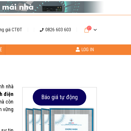
ng giá CTĐT
0826 603 603
Ệ
LOG IN
nh nhà
nh điện
Báo giá tự động
 mà còn
ền vững
 sự tin