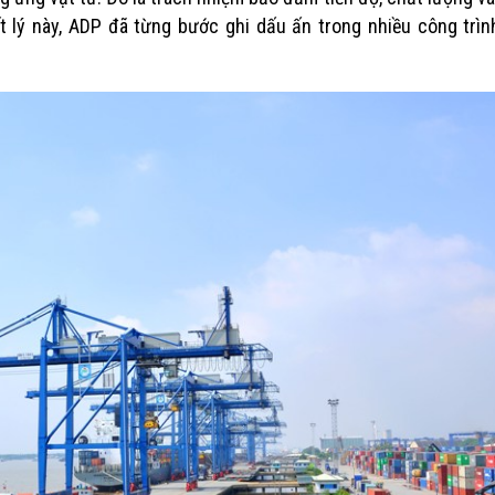
ết lý này, ADP đã từng bước ghi dấu ấn trong nhiều công trì
Bảng Giá Công Tơ Điện Tử EMEC Mới
Chuyến Công Tác Củ
Nhất
Đến Nhà Máy Sản Xu
2 Tháng 3, 2026
Tử EMEC
13 Tháng 9, 2024
Thiết bị giám sát điện mặt trời mái
nhà theo NĐ58 – NEXATUS
Quy Trình Kinh Doan
28 Tháng 2, 2026
Đầu Vào Đến Đầu R
15 Tháng 8, 2024
Công Nghệ RF Mesh – Công Nghệ
Đo Xa Hỗ Trợ Thu Thập Số Điện
Phần Mềm Quản Lý 
8 Tháng 2, 2026
Cư Và Các Tính Năn
Cần Có
Top 4 Thương Hiệu Công Tơ Điện Tử
14 Tháng 8, 2024
Nên Dùng Nhất Hiện Nay