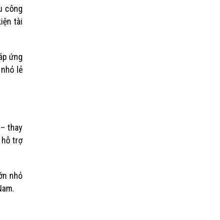
hu công
iện tài
đáp ứng
 nhỏ lẻ
 – thay
 hỗ trợ
ớn nhỏ
Nam.