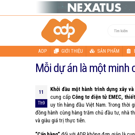
ADP
GIỚI THIỆU
SẢN PHẨM
Mỗi dự án là một minh 
Khởi đầu một hành trình dựng xây và 
11
cung cấp
Công tơ điện tử EMEC, thiết
Th9
uy tín hàng đầu Việt Nam. Trong thời 
đồng hành cùng hàng trăm chủ đầu tư, nhà thầ
và giàu giá trị thực tiễn.
“Cấp hàng”
đối với ADP không đơn giản là cung