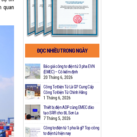
nh quan
ĐỌC NHIỀU TRONG NGÀY
a Công Ty IDICO
Báo giá công tơ điện tử 3 pha EVN
Bảng Giá Cô
ất Công Tơ Điện
(EMEC) – Có kiểm định
Nhất
20 Tháng 6, 2026
2 Tháng 3,
Công Tơ Điện Tử Là Gì? Cung Cấp
Thiết bị giám
h Bán Lẻ Điện: Từ
Công Tơ Điện Tử Chính Hãng
nhà theo N
a
1 Tháng 6, 2026
28 Tháng 2
Thiết bị điện ADP cùng EMEC đào
Công Nghệ 
Tòa Nhà Chung
tạo SRFI cho ĐL Sơn La
Đo Xa Hỗ Tr
g Quan Trọng
7 Tháng 5, 2026
8 Tháng 2,
Công tơ điện tử 1 pha là gì? Top công
Top 4 Thươn
tơ điện tử hiện nay
Nên Dùng Nh