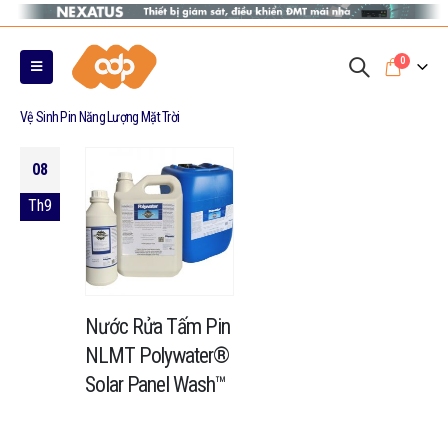
0
Vệ Sinh Pin Năng Lượng Mặt Trời
08
Th9
Nước Rửa Tấm Pin
NLMT Polywater®
Solar Panel Wash™