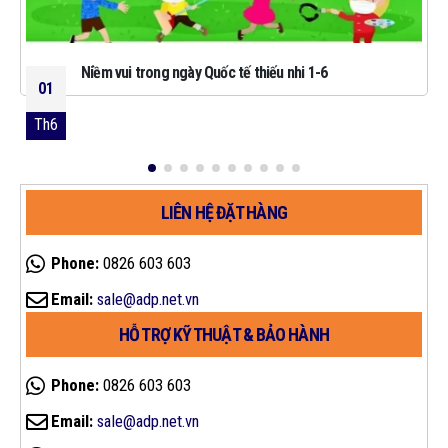
Niềm vui trong ngày Quốc tế thiếu nhi 1-6
01
Th6
LIÊN HỆ ĐẶT HÀNG
Phone:
0826 603 603
Email:
sale@adp.net.vn
HỖ TRỢ KỸ THUẬT & BẢO HÀNH
Phone:
0826 603 603
Email:
sale@adp.net.vn