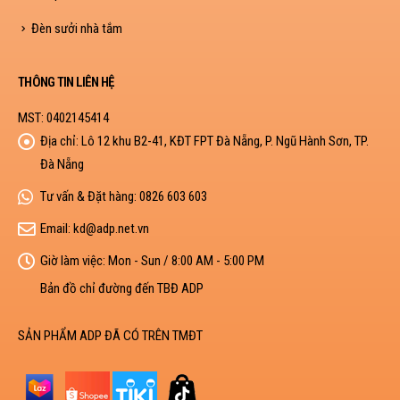
Đèn sưởi nhà tắm
THÔNG TIN LIÊN HỆ
MST: 0402145414
Địa chỉ:
Lô 12 khu B2-41, KĐT FPT Đà Nẵng, P. Ngũ Hành Sơn, TP.
Đà Nẵng
Tư vấn & Đặt hàng:
0826 603 603
Email:
kd@adp.net.vn
Giờ làm việc:
Mon - Sun / 8:00 AM - 5:00 PM
Bản đồ chỉ đường đến TBĐ ADP
SẢN PHẨM ADP ĐÃ CÓ TRÊN TMĐT