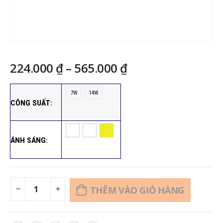
Khoảng
224.000
₫
–
565.000
₫
giá:
từ
7W
14W
224.000 ₫
CÔNG SUẤT
đến
565.000 ₫
ÁNH SÁNG
THÊM VÀO GIỎ HÀNG