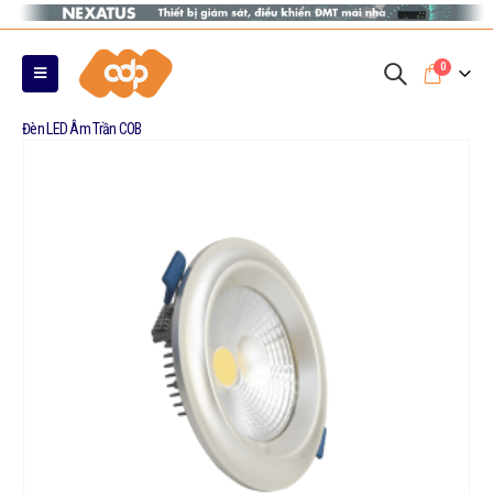
0
Đèn LED Âm Trần COB