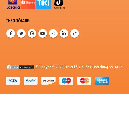
THEO DÕI ADP
© Copyright 2026. Thiết kế & quản trị nội dung bởi ADP