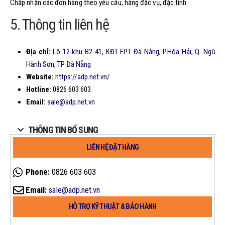
Chấp nhận các đơn hàng theo yêu cầu, hàng đặc vụ, đặc tính
5. Thông tin liên hệ
Địa chỉ:
Lô 12 khu B2-41, KĐT FPT Đà Nẵng, P.Hòa Hải, Q. Ngũ
Hành Sơn, TP Đà Nẵng
Website:
https://adp.net.vn/
Hotline:
0826 603 603
Email:
sale@adp.net.vn
THÔNG TIN BỔ SUNG
LIÊN HỆ ĐẶT HÀNG
Phone:
0826 603 603
Email:
sale@adp.net.vn
HỖ TRỢ KỸ THUẬT & BẢO HÀNH