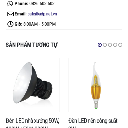
Phone:
0826 603 603
Email:
sale@adp.net.vn
Giờ:
8:00AM - 5:00PM
SẢN PHẨM TƯƠNG TỰ
Đèn LED nhà xưởng 50W,
Đèn LED nến công suất