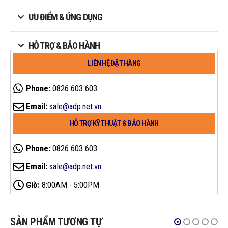
ƯU ĐIỂM & ỨNG DỤNG
HỖ TRỢ & BẢO HÀNH
LIÊN HỆ ĐẶT HÀNG
Phone:
0826 603 603
Email:
sale@adp.net.vn
HỖ TRỢ KỸ THUẬT & BẢO HÀNH
Phone:
0826 603 603
Email:
sale@adp.net.vn
Giờ:
8:00AM - 5:00PM
SẢN PHẨM TƯƠNG TỰ