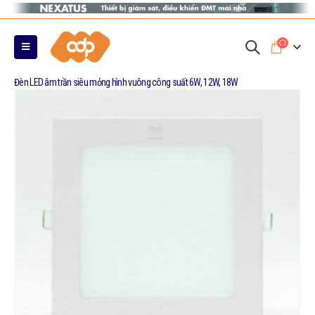
Đèn LED âm trần siêu mỏng hình vuông công suất 6W, 12W, 18W