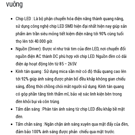
vuông
Chip LED : Là bộ phận chuyển hóa điện năng thành quang năng,
sử dụng công nghệ chip LED SMD hiện đại nhất hiện nay giúp sản
phẩm âm trần siêu mỏng tiết kiệm điện năng tới 90% cùng tuổi
thọ lên tới 40.000 giờ.
Nguồn (Driver): Được ví như trái tim của đèn LED, nơi chuyển đổi
nguồn điện AC thành DC phù hợp với chip LED. Nguồn đèn có dải
điện áp hoạt động lớn từ 85 – 265V.
Kính tán quang : Sử dụng mica sần mờ có độ thấu quang cao lên
tới 92% giúp ánh sáng được phân bố đều khắp không gian chiếu
sáng, đồng thời chồng chói mắt người sử dụng. Kính tán quang
có góp phần tăng tính thẩm mĩ, bảo vệ sác linh kiện bên trong
đèn khỏi bụi và côn trùng.
Tấm dẫn sáng : Phân tán ánh sáng từ chip LED đều khắp bề mặt
đèn.
Tấm chắn sáng : Ngăn chặn ánh sáng xuyên qua mặt đấy của đèn,
đảm bảo 100% ánh sáng được phản chiếu qua mặt trước.