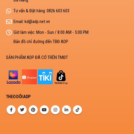
Tư vấn & Đặt hàng:
0826 603 603
Email:
kd@adp.net.vn
Giờ làm việc:
Mon - Sun / 8:00 AM - 5:00 PM
Bản đồ chỉ đường đến TBĐ ADP
SẢN PHẨM ADP ĐÃ CÓ TRÊN TMĐT
THEO DÕI ADP