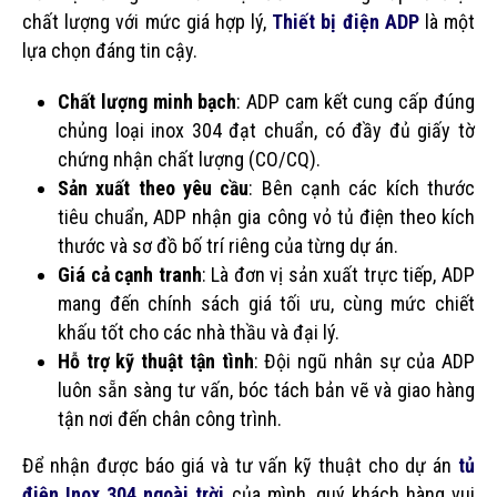
chất lượng với mức giá hợp lý,
Thiết bị điện ADP
là một
lựa chọn đáng tin cậy.
Chất lượng minh bạch
: ADP cam kết cung cấp đúng
chủng loại inox 304 đạt chuẩn, có đầy đủ giấy tờ
chứng nhận chất lượng (CO/CQ).
Sản xuất theo yêu cầu
: Bên cạnh các kích thước
tiêu chuẩn, ADP nhận gia công vỏ tủ điện theo kích
thước và sơ đồ bố trí riêng của từng dự án.
Giá cả cạnh tranh
: Là đơn vị sản xuất trực tiếp, ADP
mang đến chính sách giá tối ưu, cùng mức chiết
khấu tốt cho các nhà thầu và đại lý.
Hỗ trợ kỹ thuật tận tình
: Đội ngũ nhân sự của ADP
luôn sẵn sàng tư vấn, bóc tách bản vẽ và giao hàng
tận nơi đến chân công trình.
Để nhận được báo giá và tư vấn kỹ thuật cho dự án
tủ
điện Inox 304 ngoài trời
của mình, quý khách hàng vui