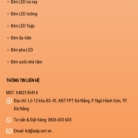
Đèn LED rọi ray
Đèn LED tường
Đèn LED Tuýp
Đèn ốp trần
Đèn pha LED
Đèn sưởi nhà tắm
THÔNG TIN LIÊN HỆ
MST: 0402145414
Địa chỉ:
Lô 12 khu B2-41, KĐT FPT Đà Nẵng, P. Ngũ Hành Sơn, TP.
Đà Nẵng
Tư vấn & Đặt hàng:
0826 603 603
Email:
kd@adp.net.vn