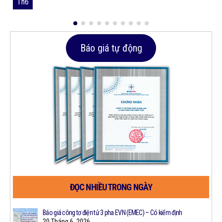
Th6
Báo giá tự động
ĐỌC NHIỀU TRONG NGÀY
Công
Báo giá công tơ điện tử 3 pha EVN (EMEC) – Có kiểm định
20 Tháng 6, 2026