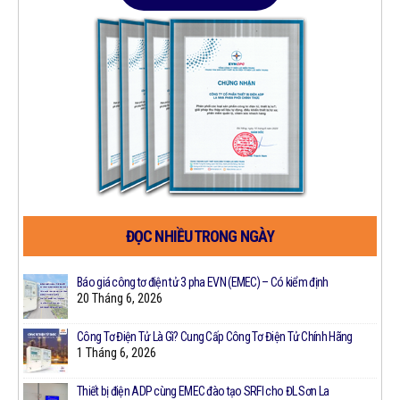
ĐỌC NHIỀU TRONG NGÀY
Công
Báo giá công tơ điện tử 3 pha EVN (EMEC) – Có kiểm định
20 Tháng 6, 2026
Công Tơ Điện Tử Là Gì? Cung Cấp Công Tơ Điện Tử Chính Hãng
1 Tháng 6, 2026
Thiết bị điện ADP cùng EMEC đào tạo SRFI cho ĐL Sơn La