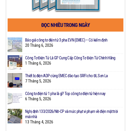
ĐỌC NHIỀU TRONG NGÀY
Công
Báo giá công tơ điện tử 3 pha EVN (EMEC) – Có kiểm định
20 Tháng 6, 2026
Công Tơ Điện Tử Là Gì? Cung Cấp Công Tơ Điện Tử Chính Hãng
1 Tháng 6, 2026
Thiết bị điện ADP cùng EMEC đào tạo SRFI cho ĐL Sơn La
7 Tháng 5, 2026
Công tơ điện tử 1 pha là gì? Top công tơ điện tử hiện nay
t
6 Tháng 5, 2026
Nghị định 133/2026/NĐ-CP và mức phạt vi phạm về điện mặt trời
mái nhà
13 Tháng 4, 2026