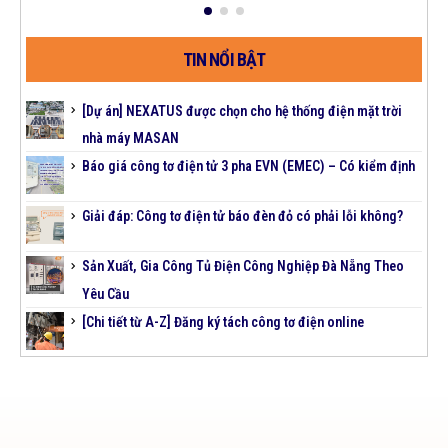
TIN NỔI BẬT
[Dự án] NEXATUS được chọn cho hệ thống điện mặt trời
nhà máy MASAN
Báo giá công tơ điện tử 3 pha EVN (EMEC) – Có kiểm định
Giải đáp: Công tơ điện tử báo đèn đỏ có phải lỗi không?
Sản Xuất, Gia Công Tủ Điện Công Nghiệp Đà Nẵng Theo
Yêu Cầu
[Chi tiết từ A-Z] Đăng ký tách công tơ điện online