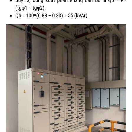
Suy ra, công suất phản kháng cần bù là Qb = P*
(tgφ1 – tgφ2).
Qb = 100*(0.88 – 0.33) = 55 (kVAr).