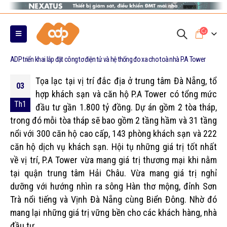
ADP triển khai lắp đặt công tơ điện tử và hệ thống đo xa cho toà nhà P.A Tower
Tọa lạc tại vị trí đắc địa ở trung tâm Đà Nẵng, tổ
03
hợp khách sạn và căn hộ P.A Tower có tổng mức
Th1
đầu tư gần 1.800 tỷ đồng. Dự án gồm 2 tòa tháp,
trong đó mỗi tòa tháp sẽ bao gồm 2 tầng hầm và 31 tầng
nổi với 300 căn hộ cao cấp, 143 phòng khách sạn và 222
căn hộ dịch vụ khách sạn. Hội tụ những giá trị tốt nhất
về vị trí, P.A Tower vừa mang giá trị thương mại khi nằm
tại quận trung tâm Hải Châu. Vừa mang giá trị nghỉ
dưỡng với hướng nhìn ra sông Hàn thơ mộng, đỉnh Sơn
Trà nổi tiếng và Vịnh Đà Nẵng cùng Biển Đông. Nhờ đó
mang lại những giá trị vững bền cho các khách hàng, nhà
đầu tư.