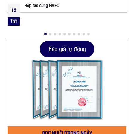
Hợp tác cùng EMEC
12
Th5
Báo giá tự động
ĐỌC NHIỀU TRONG NGÀY