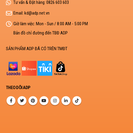
Tư vấn & Đặt hàng:
0826 603 603
Email:
kd@adp.net.vn
Giờ làm việc:
Mon - Sun / 8:00 AM - 5:00 PM
Bản đồ chỉ đường đến TBĐ ADP
SẢN PHẨM ADP ĐÃ CÓ TRÊN TMĐT
THEO DÕI ADP