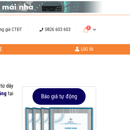
0
ng giá CTĐT
0826 603 603
Ệ
LOG IN
 từ dây
áng
tại
Báo giá tự động