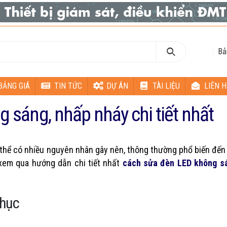
Bả
BẢNG GIÁ
TIN TỨC
DỰ ÁN
TÀI LIỆU
LIÊN H
 sáng, nhấp nháy chi tiết nhất
thể có nhiều nguyên nhân gây nên, thông thường phổ biến đến
xem qua hướng dẫn chi tiết nhất
cách sửa đèn LED không s
phục