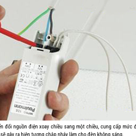
2 Tháng 2, 2026
Những công dụng củ
công nghiệp nổi bậc
CHƯƠNG TRÌNH CHO THUÊ TÀI
14 Tháng 11, 202
CHÍNH – GIẢI PHÁP QUẢN KINH
DOANH ĐIỆN TOÀN DIỆN
Cách Tính Công Suấ
26 Tháng 5, 2025
3 Pha Chuẩn Nhất
9 Tháng 11, 2023
n đổi nguồn điện xoay chiều sang một chiều, cung cấp mức đ
 sẽ gây ra hiện tượng chập nháy làm cho đèn không sáng.