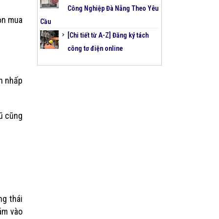
Công Nghiệp Đà Nẵng Theo Yêu
họn mua
Cầu
[Chi tiết từ A-Z] Đăng ký tách
công tơ điện online
èn nhấp
cũ cũng
ng thái
bám vào