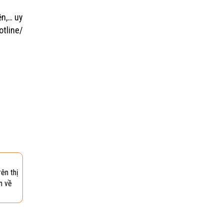
iện,… uy
otline/
ên thị
n về