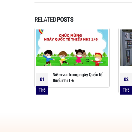
RELATED
POSTS
 Cadivi mới
Niềm vui trong ngày Quốc tế
01
02
thiếu nhi 1-6
Th6
Th5