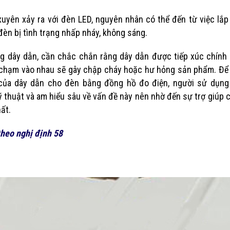
uyên xảy ra với đèn LED, nguyên nhân có thể đến từ việc lắp
đèn bị tình trạng nhấp nháy, không sáng.
ống dây dẫn, cần chắc chắn rằng dây dẫn được tiếp xúc chính
n chạm vào nhau sẽ gây chập cháy hoặc hư hỏng sản phẩm. Để 
 của dây dẫn cho đèn bằng đồng hồ đo điện, người sử dụng
thuật và am hiểu sâu về vấn đề này nên nhờ đến sự trợ giúp 
ất.
Bảng Giá Công Tơ Điện Tử EMEC Mới
Chuyến Công Tác Củ
Nhất
Đến Nhà Máy Sản Xu
2 Tháng 3, 2026
Tử EMEC
theo nghị định 58
13 Tháng 9, 2024
Thiết bị giám sát điện mặt trời mái
nhà theo NĐ58 – NEXATUS
Quy Trình Kinh Doan
28 Tháng 2, 2026
Đầu Vào Đến Đầu R
15 Tháng 8, 2024
Công Nghệ RF Mesh – Công Nghệ
Đo Xa Hỗ Trợ Thu Thập Số Điện
Phần Mềm Quản Lý 
8 Tháng 2, 2026
Cư Và Các Tính Năn
Cần Có
Top 4 Thương Hiệu Công Tơ Điện Tử
14 Tháng 8, 2024
Nên Dùng Nhất Hiện Nay