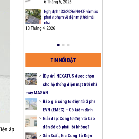
a máy phát điện
6 Tháng 5, 2026
2 Tháng 2,
 nhất
Nghị định 133/2026/NĐ-CP và mức
CHƯƠNG TRÌ
3
phạt vi phạm về điện mặt trời mái
CHÍNH – GIẢ
t Máy Phát Điện
nhà
DOANH ĐIỆN
13 Tháng 4, 2026
26 Tháng 5, 2025
TIN NỔI BẬT
[Dự án] NEXATUS được chọn
cho hệ thống điện mặt trời nhà
máy MASAN
Báo giá công tơ điện tử 3 pha
EVN (EMEC) – Có kiểm định
Giải đáp: Công tơ điện tử báo
đèn đỏ có phải lỗi không?
iện áp
Sản Xuất, Gia Công Tủ Điện