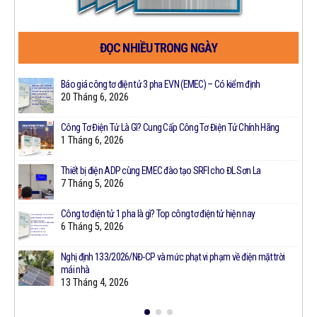
ĐỌC NHIỀU TRONG NGÀY
Công
Báo giá công tơ điện tử 3 pha EVN (EMEC) – Có kiểm định
20 Tháng 6, 2026
Công Tơ Điện Tử Là Gì? Cung Cấp Công Tơ Điện Tử Chính Hãng
1 Tháng 6, 2026
Thiết bị điện ADP cùng EMEC đào tạo SRFI cho ĐL Sơn La
7 Tháng 5, 2026
Công tơ điện tử 1 pha là gì? Top công tơ điện tử hiện nay
t
6 Tháng 5, 2026
Nghị định 133/2026/NĐ-CP và mức phạt vi phạm về điện mặt trời
mái nhà
13 Tháng 4, 2026