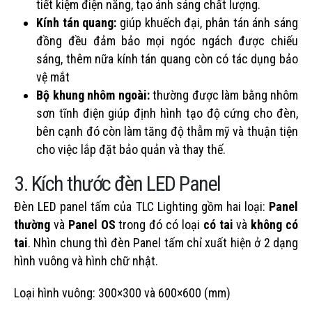
tiết kiệm điện năng, tạo ánh sáng chất lượng.
Kính tán quang:
giúp khuếch đại, phân tán ánh sáng
đồng đều đảm bảo mọi ngóc ngách được chiếu
sáng, thêm nữa kính tán quang còn có tác dụng bảo
vệ mắt
Bộ khung nhôm ngoài:
thường được làm bằng nhôm
sơn tĩnh điện giúp định hình tạo độ cứng cho đèn,
bên cạnh đó còn làm tăng độ thẫm mỹ và thuận tiện
cho việc lắp đặt bảo quản và thay thế.
3. Kích thước đèn LED Panel
Đèn LED panel tấm của TLC Lighting gồm hai loại:
Panel
thường
và
Panel OS
trong đó có loại
có tai
và
không có
tai
. Nhìn chung thì đèn Panel tấm chỉ xuất hiện ở 2 dạng
hình vuông và hình chữ nhật.
Loại hình vuông: 300×300 và 600×600 (mm)