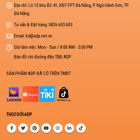
Địa chỉ:
Lô 12 khu B2-41, KĐT FPT Đà Nẵng, P. Ngũ Hành Sơn, TP.
Đà Nẵng
Tư vấn & Đặt hàng:
0826 603 603
Email:
kd@adp.net.vn
Giờ làm việc:
Mon - Sun / 8:00 AM - 5:00 PM
Bản đồ chỉ đường đến TBĐ ADP
SẢN PHẨM ADP ĐÃ CÓ TRÊN TMĐT
THEO DÕI ADP