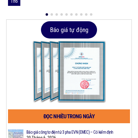
Th6
Báo giá tự động
ĐỌC NHIỀU TRONG NGÀY
Công
Báo giá công tơ điện tử 3 pha EVN (EMEC) – Có kiểm định
20 Tháng 6, 2026