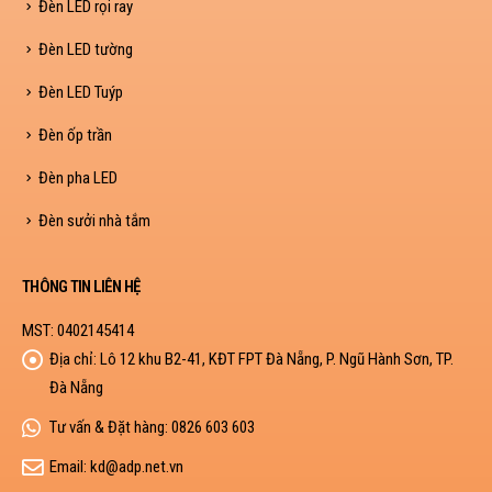
Đèn LED rọi ray
Đèn LED tường
Đèn LED Tuýp
Đèn ốp trần
Đèn pha LED
Đèn sưởi nhà tắm
THÔNG TIN LIÊN HỆ
MST: 0402145414
Địa chỉ:
Lô 12 khu B2-41, KĐT FPT Đà Nẵng, P. Ngũ Hành Sơn, TP.
Đà Nẵng
Tư vấn & Đặt hàng:
0826 603 603
Email:
kd@adp.net.vn