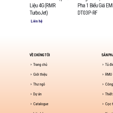
 Biểu Giá
Liệu 4G (RMR
Pha 1 Biểu Giá E
T03M10
TurboJet)
DT03P-RF
Liên hệ
VỀ CHÚNG TÔI
SẢN PH
Trang chủ
Tủ đi
Giới thiệu
RMU (
Thư ngỏ
Công
Dự án
Thiết
Catalogue
Cọc t