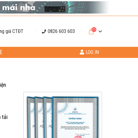
ng giá CTĐT
0826 603 603
Ệ
LOG IN
iện
 tải