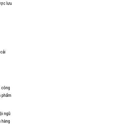
ược lưu
 cải
g công
ản phẩm
ội ngũ
a hàng