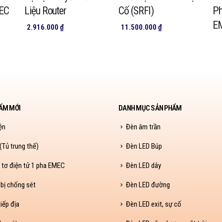
MEC
Liệu Router
Cố (SRFI)
Ph
E
2.916.000
₫
11.500.000
₫
ẨM MỚI
DANH MỤC SẢN PHẨM
ện
Đèn âm trần
Tủ trung thế)
Đèn LED Búp
 tơ điện tử 1 pha EMEC
Đèn LED dây
 bị chống sét
Đèn LED đường
iếp địa
Đèn LED exit, sự cố