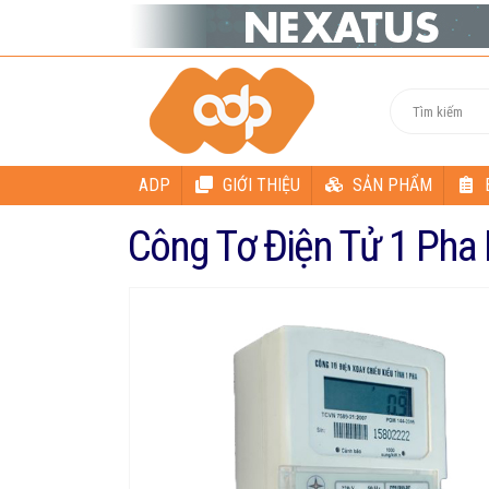
ADP
GIỚI THIỆU
SẢN PHẨM
Công Tơ Điện Tử 1 Ph