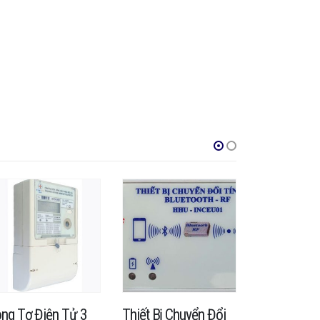
ng Tơ Điện Tử 3
Thiết Bị Chuyển Đổi
Công Tơ Đi