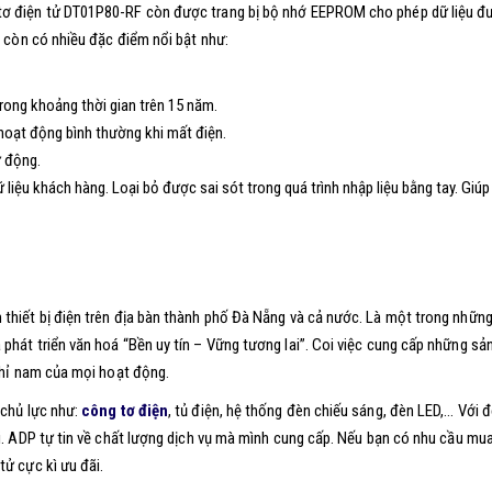
tơ điện tử DT01P80-RF còn được trang bị bộ nhớ EEPROM cho phép dữ liệu đ
 còn có nhiều đặc điểm nổi bật như:
rong khoảng thời gian trên 15 năm.
hoạt động bình thường khi mất điện.
ự động.
liệu khách hàng. Loại bỏ được sai sót trong quá trình nhập liệu bằng tay. Giúp
thiết bị điện trên địa bàn thành phố Đà Nẵng và cả nước. Là một trong nhữn
phát triển văn hoá “Bền uy tín – Vững tương lai”. Coi việc cung cấp những s
 chỉ nam của mọi hoạt động.
 chủ lực như:
công tơ điện
, tủ điện, hệ thống đèn chiếu sáng, đèn LED,… Với đ
ới. ADP tự tin về chất lượng dịch vụ mà mình cung cấp. Nếu bạn có nhu cầu mu
tử cực kì ưu đãi.