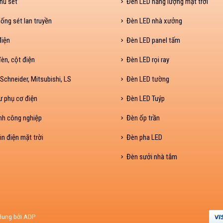
hu sét
Đèn LED năng lượng mặt trời
ống sét lan truyền
Đèn LED nhà xưởng
điện
Đèn LED panel tấm
èn, cột điện
Đèn LED rọi ray
Schneider, Mitsubishi, LS
Đèn LED tường
ư phụ cơ điện
Đèn LED Tuýp
nh công nghiệp
Đèn ốp trần
in điện mặt trời
Đèn pha LED
Đèn sưởi nhà tắm
 dung bởi ADP