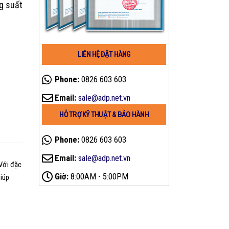
ng suất
LIÊN HỆ ĐẶT HÀNG
Phone:
0826 603 603
Email:
sale@adp.net.vn
HỖ TRỢ KỸ THUẬT & BẢO HÀNH
Phone:
0826 603 603
Email:
sale@adp.net.vn
 Với đặc
Giờ:
8:00AM - 5:00PM
giúp