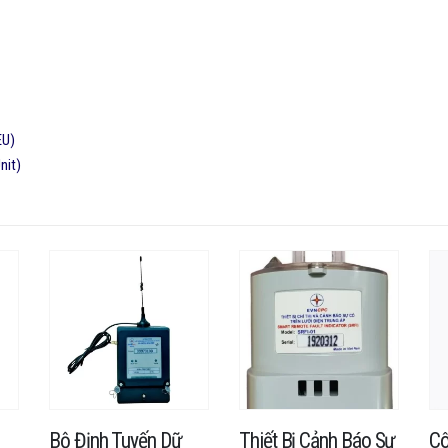
EU)
nit)
Bộ Định Tuyến Dữ
Thiết Bị Cảnh Báo Sự
Cô