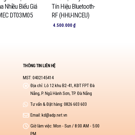
a Nhiều Biểu Giá
Tín Hiệu Bluetooth-
Pha EMEC
MEC DT03M05
RF (HHU-INCEU)
DT01M80
4.500.000
₫
THÔNG TIN LIÊN HỆ
MST: 0402145414
Địa chỉ:
Lô 12 khu B2-41, KĐT FPT Đà
Nẵng, P. Ngũ Hành Sơn, TP. Đà Nẵng
Tư vấn & Đặt hàng:
0826 603 603
Email:
kd@adp.net.vn
Giờ làm việc:
Mon - Sun / 8:00 AM - 5:00
PM