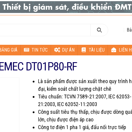
Bả
BẢNG GIÁ
TIN TỨC
DỰ ÁN
TÀI LIỆU
LIÊN H
a EMEC DT01P80-RF
Là sản phẩm được sản xuất theo quy trình h
đại, kiểm soát chất lượng chặt chẽ
Tiêu chuẩn: TCVN 7589-21:2007, IEC 62053-
21:2003, IEC 62052-11:2003
Công suất tiêu thụ thấp, chịu được dòng quá
lớn, chịu được điện áp cao
Công tơ điện 1 pha 1 giá, đấu nối trực tiếp