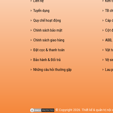
Liên hệ
Kim t
Tuyển dụng
TB ch
Quy chế hoạt động
Cáp 
Chính sách bảo mật
Cột đ
Chính sách giao hàng
ABB, 
Đặt cọc & thanh toán
Vật t
Bảo hành & Đổi trả
Vệ si
Những câu hỏi thường gặp
Lau p
© Copyright 2026. Thiết kế & quản trị nội