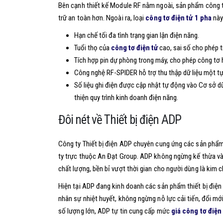
Bên cạnh thiết kế Module RF nằm ngoài, sản phẩm công 
trữ an toàn hơn. Ngoài ra, loại
công tơ điện tử 1 pha
này
Hạn chế tối đa tình trạng gian lận điện năng.
Tuổi thọ của
công tơ điện tử
cao, sai số cho phép t
Tích hợp pin dự phòng trong máy, cho phép công tơ 
Công nghệ RF-SPIDER hỗ trợ thu thập dữ liệu một t
Số liệu ghi điện được cập nhật tự động vào Cơ sở dữ 
thiện quy trình kinh doanh điện năng.
Đôi nét về Thiết bị điện ADP
Công ty Thiết bị điện ADP chuyên cung ứng các sản phẩm 
ty trực thuộc An Đạt Group. ADP không ngừng kế thừa và 
chất lượng, bền bỉ vượt thời gian cho người dùng là kim
Hiện tại ADP đang kinh doanh các sản phẩm thiết bị điện
nhân sự nhiệt huyết, không ngừng nỗ lực cải tiến, đổi m
số lượng lớn, ADP tự tin cung cấp mức
giá công tơ điện