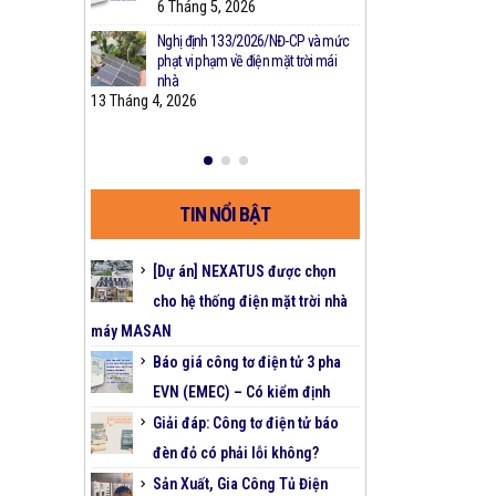
a máy phát điện
6 Tháng 5, 2026
2 Tháng 2,
 nhất
Nghị định 133/2026/NĐ-CP và mức
CHƯƠNG TRÌ
3
phạt vi phạm về điện mặt trời mái
CHÍNH – GIẢ
t Máy Phát Điện
nhà
DOANH ĐIỆN
13 Tháng 4, 2026
26 Tháng 5, 2025
TIN NỔI BẬT
[Dự án] NEXATUS được chọn
cho hệ thống điện mặt trời nhà
máy MASAN
Báo giá công tơ điện tử 3 pha
EVN (EMEC) – Có kiểm định
Giải đáp: Công tơ điện tử báo
đèn đỏ có phải lỗi không?
Sản Xuất, Gia Công Tủ Điện