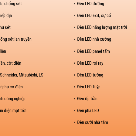
 bị chống sét
Đèn LED đường
iếp địa
Đèn LED exit, sự cố
hu sét
Đèn LED năng lượng mặt trời
ống sét lan truyền
Đèn LED nhà xưởng
điện
Đèn LED panel tấm
èn, cột điện
Đèn LED rọi ray
Schneider, Mitsubishi, LS
Đèn LED tường
ư phụ cơ điện
Đèn LED Tuýp
nh công nghiệp
Đèn ốp trần
in điện mặt trời
Đèn pha LED
Đèn sưởi nhà tắm