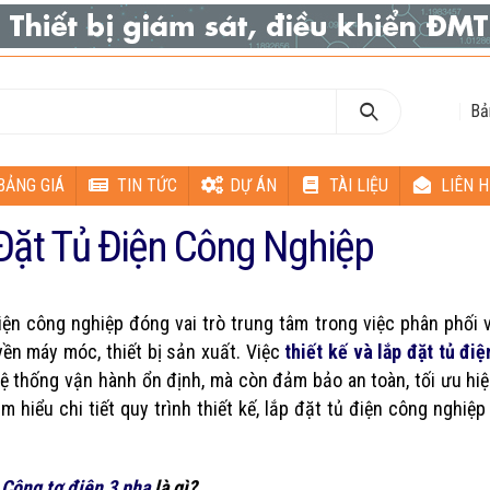
Bả
BẢNG GIÁ
TIN TỨC
DỰ ÁN
TÀI LIỆU
LIÊN H
 Đặt Tủ Điện Công Nghiệp
iện công nghiệp đóng vai trò trung tâm trong việc phân phối 
ền máy móc, thiết bị sản xuất. Việc
thiết kế và lắp đặt tủ đi
ệ thống vận hành ổn định, mà còn đảm bảo an toàn, tối ưu hi
ìm hiểu chi tiết quy trình thiết kế, lắp đặt tủ điện công nghiệ
,
Công tơ điện 3 pha
là gì?