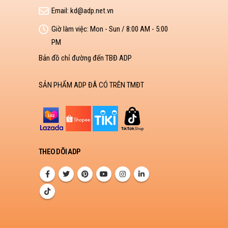
Email:
kd@adp.net.vn
Giờ làm việc:
Mon - Sun / 8:00 AM - 5:00
PM
Bản đồ chỉ đường đến TBĐ ADP
SẢN PHẨM ADP ĐÃ CÓ TRÊN TMĐT
THEO DÕI ADP