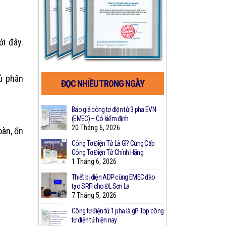
ới đây.
tủ phân
ĐỌC NHIỀU TRONG NGÀY
a Công Ty IDICO
Báo giá công tơ điện tử 3 pha EVN
Bảng Giá Cô
ất Công Tơ Điện
(EMEC) – Có kiểm định
Nhất
20 Tháng 6, 2026
2 Tháng 3,
oàn, ổn
Công Tơ Điện Tử Là Gì? Cung Cấp
Thiết bị giám
h Bán Lẻ Điện: Từ
Công Tơ Điện Tử Chính Hãng
nhà theo N
a
1 Tháng 6, 2026
28 Tháng 2
Thiết bị điện ADP cùng EMEC đào
Công Nghệ 
Tòa Nhà Chung
tạo SRFI cho ĐL Sơn La
Đo Xa Hỗ Tr
g Quan Trọng
7 Tháng 5, 2026
8 Tháng 2,
Công tơ điện tử 1 pha là gì? Top công
Top 4 Thươn
tơ điện tử hiện nay
Nên Dùng Nh