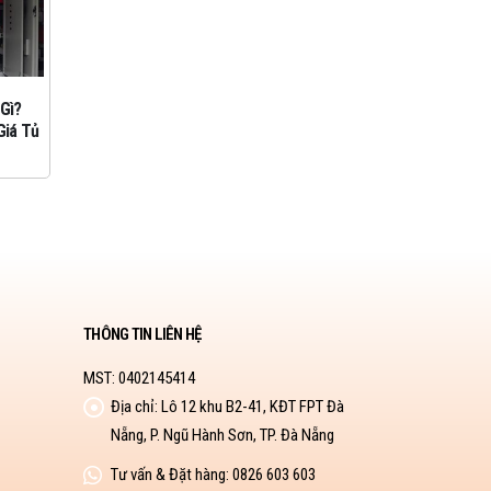
Gì?
Thiết Bị Chống Sét Lan Truyền
ADP 
08
08
Giá Tủ
Chất Lượng Cao
theo
Th9
Th9
THÔNG TIN LIÊN HỆ
MST: 0402145414
Địa chỉ:
Lô 12 khu B2-41, KĐT FPT Đà
Nẵng, P. Ngũ Hành Sơn, TP. Đà Nẵng
Tư vấn & Đặt hàng:
0826 603 603