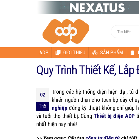
ADP
GIỚI THIỆU
SẢN PHẨM
Quy Trình Thiết Kế, Lắp
Trong các hệ thống điện hiện đại, tủ đ
02
khiển nguồn điện cho toàn bộ dây chuy
Th5
nghiệp
đúng kỹ thuật không chỉ giúp h
và tuổi thọ thiết bị. Cùng
Thiết bị điện ADP
t
nhất hiện nay nhé!
>> Xem ngay: Cấu tạo
công tơ điện tử
chi tiết