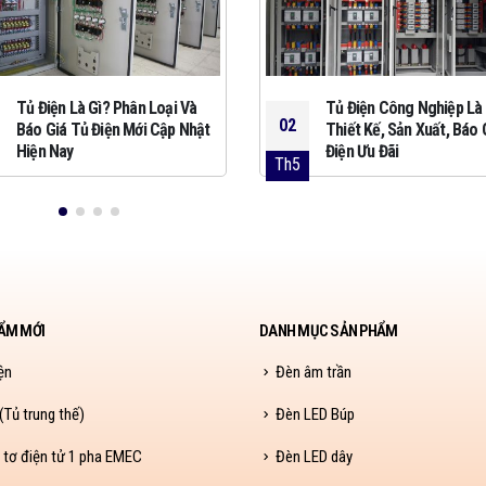
Tủ Điện Là Gì? Phân Loại Và
Tủ Điện Công Nghiệp Là 
02
Báo Giá Tủ Điện Mới Cập Nhật
Thiết Kế, Sản Xuất, Báo 
Hiện Nay
Điện Ưu Đãi
Th5
ẨM MỚI
DANH MỤC SẢN PHẨM
ện
Đèn âm trần
Tủ trung thế)
Đèn LED Búp
 tơ điện tử 1 pha EMEC
Đèn LED dây