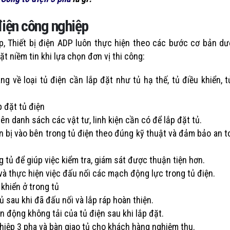
 điện công nghiệp
p, Thiết bị điện ADP luôn thực hiện theo các bước cơ bản dư
t niềm tin khi lựa chọn đơn vị thi công:
g về loại tủ điện cần lắp đặt như tủ hạ thế, tủ điều khiển, 
p đặt tủ điện
Bảng Giá Công Tơ Điện Tử EMEC Mới
Chuyến Công Tác Củ
ên danh sách các vật tư, linh kiện cần có để lắp đặt tủ.
Nhất
Đến Nhà Máy Sản Xu
2 Tháng 3, 2026
Tử EMEC
n bị vào bên trong tủ điện theo đúng kỹ thuật và đảm bảo an t
13 Tháng 9, 2024
Thiết bị giám sát điện mặt trời mái
nhà theo NĐ58 – NEXATUS
Quy Trình Kinh Doan
ng tủ để giúp việc kiểm tra, giám sát được thuận tiện hơn.
28 Tháng 2, 2026
Đầu Vào Đến Đầu R
và thực hiện việc đấu nối các mạch động lực trong tủ điện.
15 Tháng 8, 2024
Công Nghệ RF Mesh – Công Nghệ
khiển ở trong tủ
Đo Xa Hỗ Trợ Thu Thập Số Điện
Phần Mềm Quản Lý 
8 Tháng 2, 2026
Cư Và Các Tính Năn
ủ sau khi đã đấu nối và lắp ráp hoàn thiện.
Cần Có
n động không tải của tủ điện sau khi lắp đặt.
Top 4 Thương Hiệu Công Tơ Điện Tử
14 Tháng 8, 2024
Nên Dùng Nhất Hiện Nay
hiệp 3 pha và b
àn giao tủ cho khách hàng nghiệm thu.