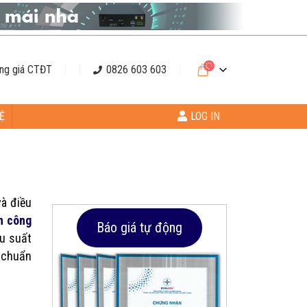
ng giá CTĐT
0826 603 603
Ệ
LOG IN
và điều
ện công
Báo giá tự động
ệu suất
p chuẩn