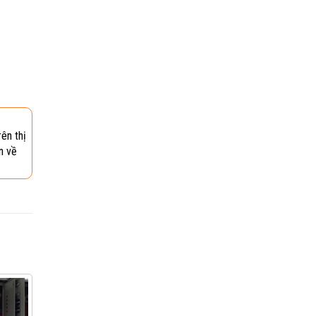
ên thị
n về