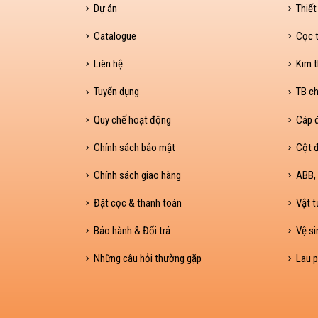
Dự án
Thiết
Catalogue
Cọc t
Liên hệ
Kim t
Tuyển dụng
TB ch
Quy chế hoạt động
Cáp 
Chính sách bảo mật
Cột đ
Chính sách giao hàng
ABB, 
Đặt cọc & thanh toán
Vật t
Bảo hành & Đổi trả
Vệ si
Những câu hỏi thường gặp
Lau p