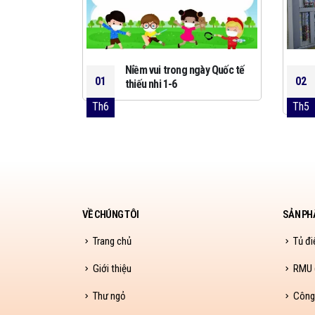
 Cadivi mới
Niềm vui trong ngày Quốc tế
01
02
thiếu nhi 1-6
Th6
Th5
VỀ CHÚNG TÔI
SẢN PH
Trang chủ
Tủ đi
Giới thiệu
RMU (
Thư ngỏ
Công